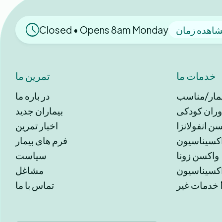
اهده زمان
Closed • Opens 8am Monday
خدمات ما
تمرین ما
یمار/مناسب
در باره ما
وران کودکی
بیماران جدید
ن انفولانزا
اخبار تمرین
فرم های بیمار
واکسن زونا
سیاست
مشاغل
NH
تماس با ما