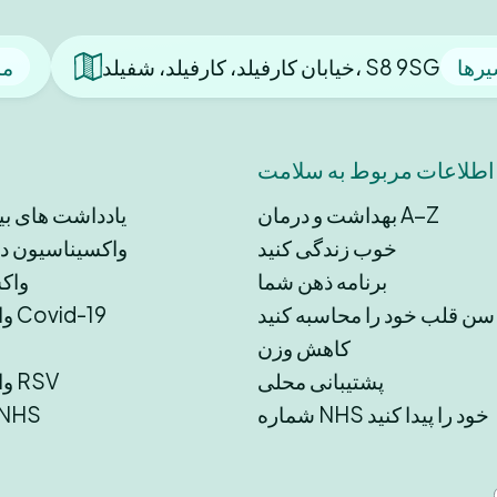
رها
خیابان کارفیلد، کارفیلد، شفیلد، S8 9SG
مش
اطلاعات مربوط به سلامت
بهداشت و درمان A−Z
یادداشت های ب
خوب زندگی کنید
واکسیناسیون د
برنامه ذهن شما
واکس
سن قلب خود را محاسبه کنید
واکسیناسیون Covid-19
کاهش وزن
پشتیبانی محلی
واکسیناسیون RSV
شماره NHS خود را پیدا کنید
خدمات غیر S